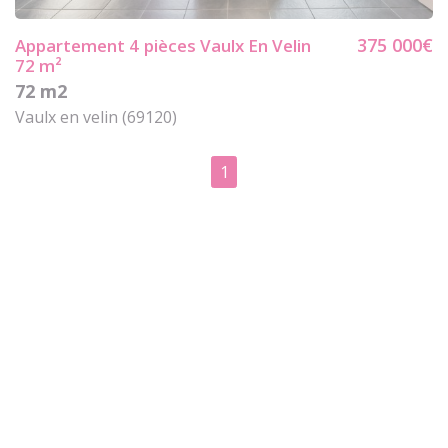
375 000€
Appartement 4
pièces Vaulx En Velin
72 m²
72 m2
Vaulx en velin (69120)
1