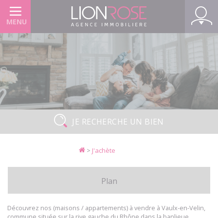
Panneau de gestion des cookies
MENU
JE RECHERCHE UN BIEN
>
J'achète
Plan
Découvrez nos (maisons / appartements) à vendre à Vaulx-en-Velin,
commune située sur la rive gauche du Rhône dans la banlieue