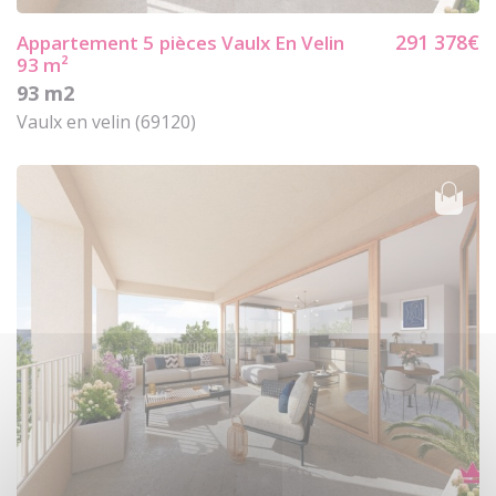
291 378€
Appartement 5
pièces Vaulx En Velin
93 m²
93 m2
Vaulx en velin (69120)