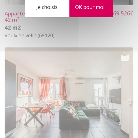
Je choisis
OK pour moi !
169 526€
Appartement 2
pièces Vaulx En Velin
42 m²
42 m2
Vaulx en velin (69120)