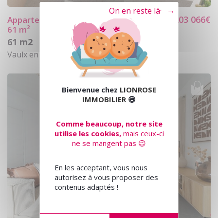
Tout refuser
203 066€
Appartement 3
pièces Vaulx En Velin
61 m²
61 m2
Vaulx en velin (69120)
Bienvenue chez
LIONROSE
IMMOBILIER
😄
Comme beaucoup, notre site
utilise les cookies,
mais ceux-ci
ne se mangent pas 😉
En les acceptant, vous nous
autorisez à vous proposer des
contenus adaptés !