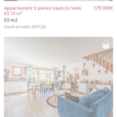
179 000€
Appartement 3
pièces Vaulx En Velin
63.15 m²
63 m2
Vaulx en velin (69120)