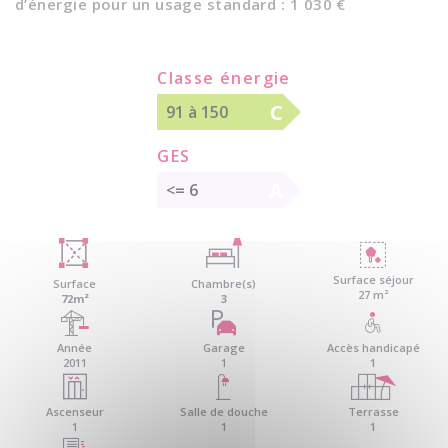
d’énergie pour un usage standard : 1 030 €
Classe énergie
C
91 à 150
GES
A
<= 6
Surface séjour
Surface
Chambre(s)
27 m²
72m²
3
Année
Garage
Accès handicapé
2011
1
1
Ascenseur
Salle de douche
Terrasse
1
1
1