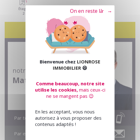
Étage
Tout refuser
2
Contactez-nous
Bienvenue chez
LIONROSE
IMMOBILIER
😄
notre conseiller
Mathieu
Comme beaucoup, notre site
utilise les cookies,
mais ceux-ci
ne se mangent pas 😉
En les acceptant, vous nous
autorisez à vous proposer des
Par téléphone
contenus adaptés !
Par email