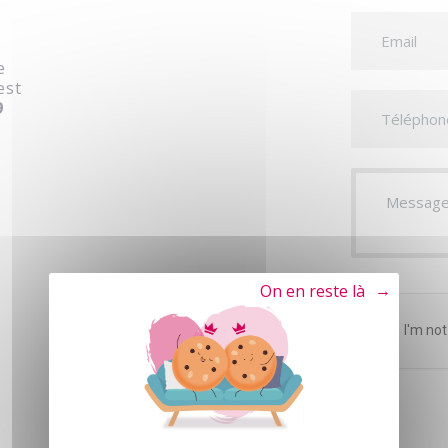
e
est
9
Tout refuser