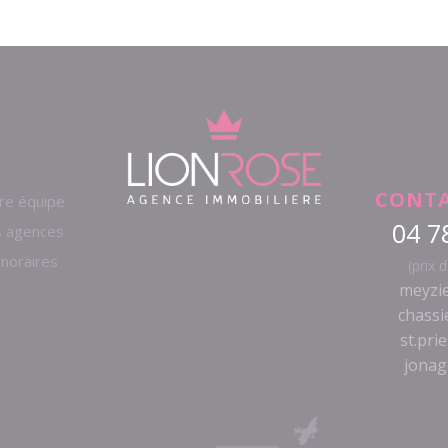
CONTA
re équipe
04 7
 agences
noraires
(prix 
meyzie
chassi
st.pri
jonag