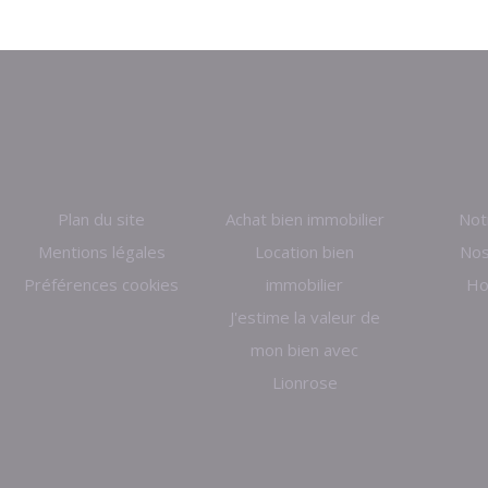
Plan du site
Achat bien immobilier
Not
Mentions légales
Location bien
Nos
Préférences cookies
immobilier
Ho
J'estime la valeur de
mon bien avec
Lionrose