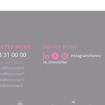
CTEZ-NOUS
SUIVEZ-NOUS
8 31 00 00
instagram/lionro
se_immobilier
d'un appel local)
u@lionrose.fr
eu@lionrose.fr
est@lionrose.fr
e@lionrose.fr