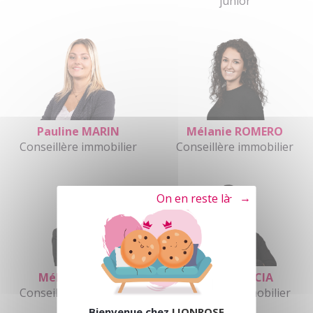
junior
Pauline MARIN
Mélanie ROMERO
Conseillère immobilier
Conseillère immobilier
Tout refuser
Mélody SORCE
Rémy GARCIA
Conseillère immobilier
Conseiller immobilier
Bienvenue chez
LIONROSE