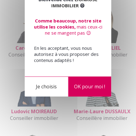
IMMOBILIER
😄
Comme beaucoup, notre site
utilise les cookies,
mais ceux-ci
ne se mangent pas 😉
Caroline BLAZY
Lizzy BEN OLIEL
En les acceptant, vous nous
autorisez à vous proposer des
Conseillère immobilier
Conseillère immobilier
contenus adaptés !
Je choisis
OK pour moi !
Ludovic MOIREAUD
Marie-Laure DUSSAULX
Conseiller immobilier
Conseillère immobilier