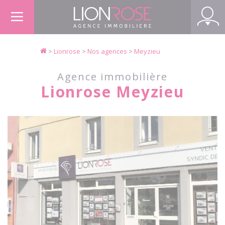
Panneau de gestion des cookies
>
Lionrose
>
Nos agences
>
Meyzieu
Agence immobilière
Lionrose Meyzieu