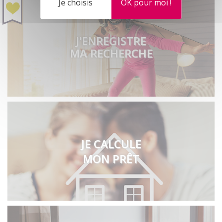
Je choisis
OK pour moi !
J'ENREGISTRE
MA RECHERCHE
JE CALCULE
MON PRÊT