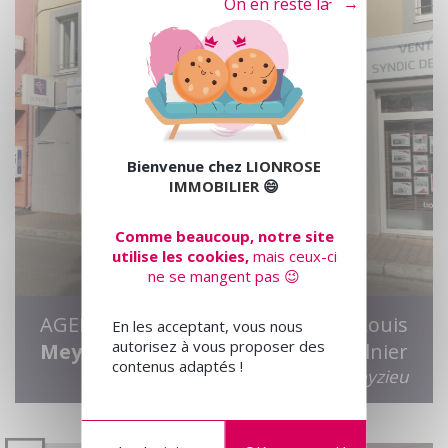
Tout refuser
Bienvenue chez
LIONROSE
IMMOBILIER
😄
Comme beaucoup, notre site
utilise les cookies,
mais ceux-ci
ne se mangent pas 😉
AGENCE
5 rue Louis
En les acceptant, vous nous
autorisez à vous proposer des
Meyzieu
Saulnier
contenus adaptés !
69330 Meyzieu