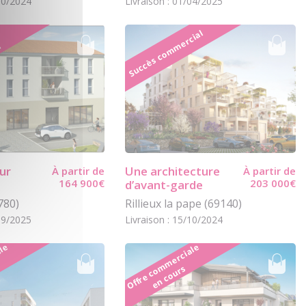
/10/2024
Livraison : 01/04/2025
Succès commercial
l
ur
Une architecture
À partir de
À partir de
164 900€
203 000€
d’avant-garde
780)
Rillieux la pape (69140)
/09/2025
Livraison : 15/10/2024
O
f
f
r
e
c
o
m
m
e
r
i
l
e
e
n
c
o
u
r
O
f
f
r
e
c
o
m
m
e
r
ci
al
e
e
n
c
o
u
r
s