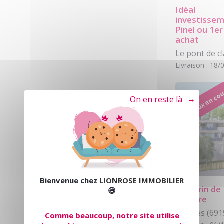
Idéal
investisse
Pinel ou 1er
achat
Le pont de cl
Livraison : 18
Travaux en co
Tout refuser
Bienvenue chez
LIONROSE IMMOBILIER
Un ecrin de
😄
verdure
Décines (691
Comme beaucoup, notre site utilise