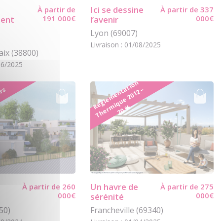
Ici se dessine
À partir de
À partir de 337
191 000€
000€
ment
l’avenir
Lyon (69007)
Livraison : 01/08/2025
aix (38800)
/06/2025
é
gl
e
m
e
n
t
ti
o
n
T
h
e
r
mi
q
u
e
2
0
1
2
2
0
a
–
urs
R
%
Un havre de
À partir de 260
À partir de 275
000€
000€
sérénité
50)
Francheville (69340)