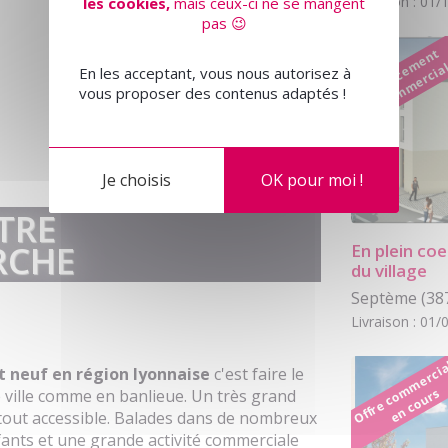
Livraison : 01
les cookies,
mais ceux-ci ne se mangent
pas 😉
L
a
n
c
e
m
e
n
t
c
o
m
m
e
r
ci
a
En les acceptant, vous nous autorisez à
vous proposer des contenus adaptés !
Je choisis
OK pour moi !
TRE
RCHE
En plein coe
du village
Septème (38
Livraison : 01
c
a
 neuf en région lyonnaise
c'est faire le
s
e ville comme en banlieue. Un très grand
tout accessible. Balades dans de nombreux
nfants et une grande activité commerciale