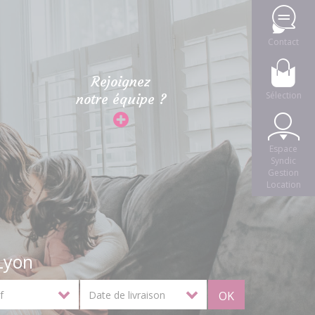
Contact
Rejoignez
Sélection
notre équipe ?
Espace
Syndic
Gestion
Location
Lyon
OK