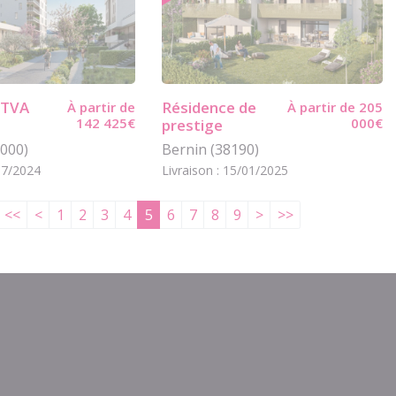
: TVA
Résidence de
À partir de
À partir de 205
142 425€
000€
prestige
000)
Bernin (38190)
/07/2024
Livraison : 15/01/2025
<<
<
1
2
3
4
5
6
7
8
9
>
>>