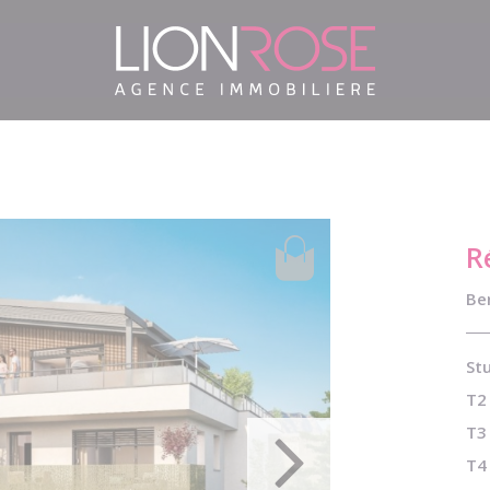
R
Ber
Stu
T2 
T3 
T4 