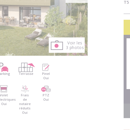
T5 
Voir les
3 photos
arking
Terrasse
Pinel
Oui
Volet
Frais
PTZ
lectriques
de
Oui
Oui
notaire
réduits
Oui