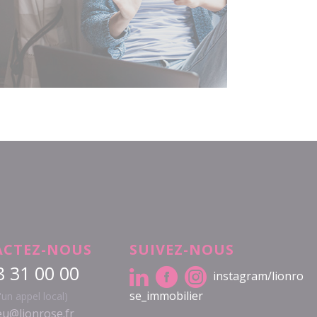
CTEZ-NOUS
SUIVEZ-NOUS
8 31 00 00
instagram/lionro
se_immobilier
d'un appel local)
u@lionrose.fr