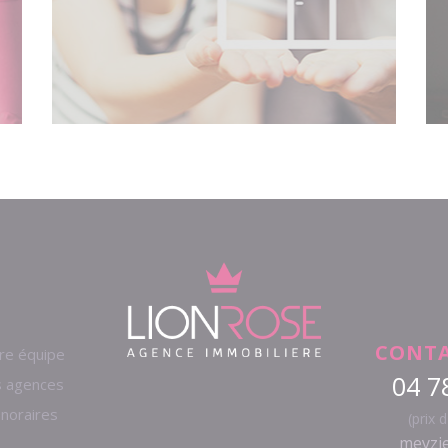
CONTA
re équipe
04 7
 agences
noraires
(prix 
meyzie