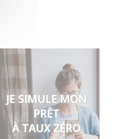
JE SIMULE MON
PRÊT
À TAUX ZÉRO