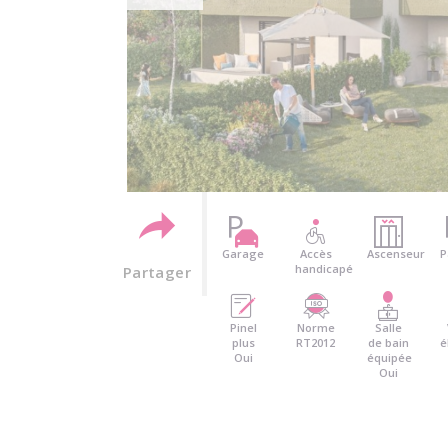
Garage
Accès
Ascenseur
P
handicapé
Partager
Pinel
Norme
Salle
plus
RT2012
de bain
é
Oui
équipée
Oui