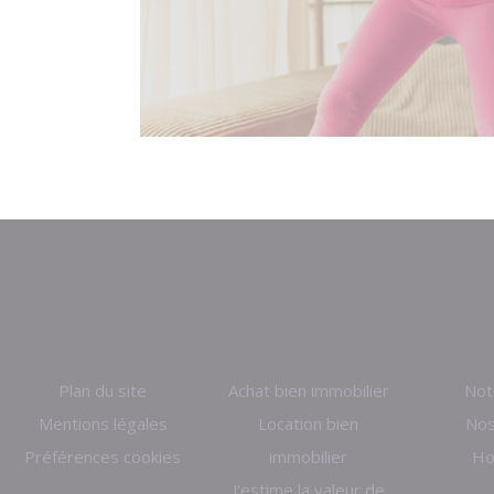
Plan du site
Achat bien immobilier
Not
Mentions légales
Location bien
Nos
Préférences cookies
immobilier
Ho
J'estime la valeur de