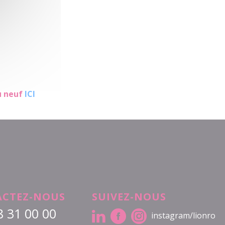
u neuf
ICI
CTEZ-NOUS
SUIVEZ-NOUS
8 31 00 00
instagram/lionro