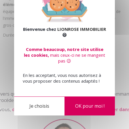
élément ou équipement dissociable défaillant.
Un
équipement dissociable est un élément qui ne fait pas partie de
l'immeuble, c'est-à-dire qu'il peut être retiré sans dégrader le
gros-œuvre, par exemple, un cumulus ou une chaudière.
Bienvenue chez
LIONROSE IMMOBILIER
😄
Durée de validité :
2 ans après la réception des travaux.
Comme beaucoup, notre site utilise
les cookies,
mais ceux-ci ne se mangent
pas 😉
En les acceptant, vous nous autorisez à
vous proposer des contenus adaptés !
 vers qui l'acquéreur doit se tourner, par courrier recomman
rocéder aux réparations nécessaires.
Je choisis
OK pour moi !
 vous,
découvrez quels sont les avantages d'acheter dans