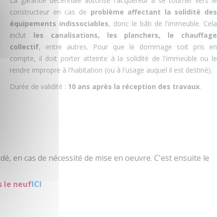
La garantie décennale autorise l'acquéreur à se tourner vers le
constructeur en cas de
problème affectant la solidité des
équipements indissociables
, donc le bâti de l'immeuble. Cela
inclut
les canalisations, les planchers, le chauffag
collectif
, entre autres. Pour que le dommage soit pris en
compte, il doit porter atteinte à la solidité de l'immeuble ou le
rendre impropre à l'habitation (ou à l'usage auquel il est destiné).
Durée de validité :
10 ans après la réception des travaux
.
dé, en cas de nécessité de mise en oeuvre. C'est ensuite le
 le neuf
ICI