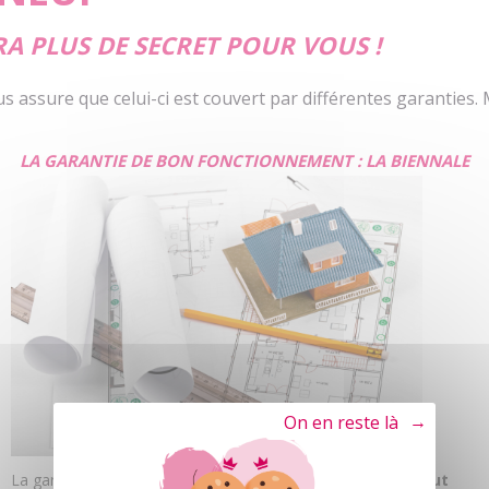
A PLUS DE SECRET POUR VOUS !
us assure que celui-ci est couvert par différentes garanties
LA GARANTIE DE BON
FONCTIONNEMENT : LA BIENNALE
Tout refuser
La garantie biennale oblige le constructeur à
remplacer tout