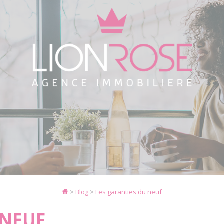
>
Blog
>
Les garanties du neuf
 NEUF