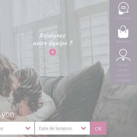
Contact
Rejoignez
Sélection
notre équipe ?
Espace
Syndic
Gestion
Location
Lyon
OK