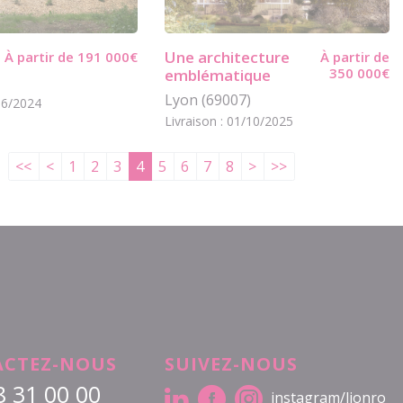
Une architecture
À partir de 191 000€
À partir de
350 000€
emblématique
Lyon (69007)
/06/2024
Livraison : 01/10/2025
<<
<
1
2
3
4
5
6
7
8
>
>>
CTEZ-NOUS
SUIVEZ-NOUS
8 31 00 00
instagram/lionro