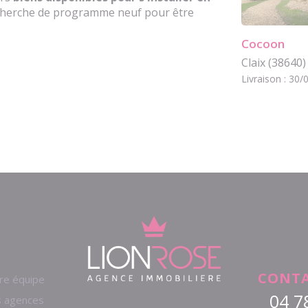
recherche de programme neuf pour être
Cocoon
Claix (38640)
Livraison : 30
CONTA
re équipe
04 7
 agences