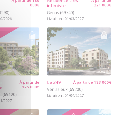
Résidence très
À partir de 180
À partir de
000€
221 000€
intimiste
9290)
Genas (69740)
/10/2026
Livraison : 01/03/2027
l
n
Le 349
À partir de
À partir de 183 000€
175 000€
le
Vénissieux (69200)
n (69120)
Livraison : 01/04/2027
/01/2027