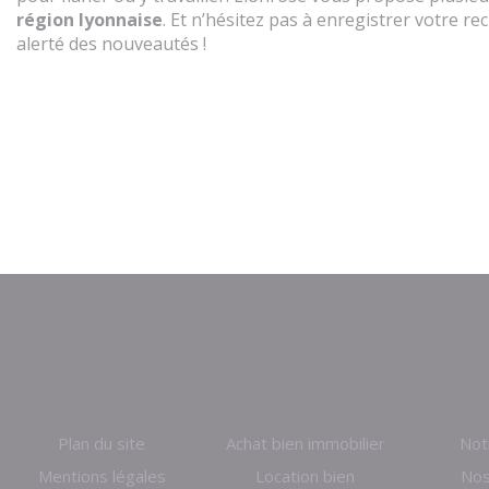
région lyonnaise
. Et n’hésitez pas à enregistrer votre 
alerté des nouveautés !
Plan du site
Achat bien immobilier
Not
Mentions légales
Location bien
Nos