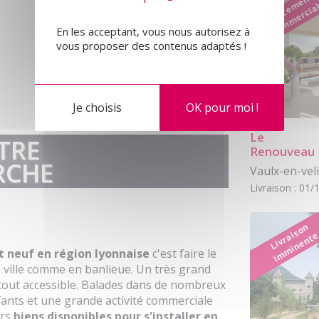
L
a
n
c
e
m
e
n
t
c
o
m
m
e
r
ci
a
En les acceptant, vous nous autorisez à
vous proposer des contenus adaptés !
Je choisis
OK pour moi !
Le
TRE
Renouveau
RCHE
Vaulx-en-vel
Livraison : 01
Li
v
r
s
o
n
i
m
mi
n
e
n
t
a
 neuf en région lyonnaise
c'est faire le
e ville comme en banlieue. Un très grand
tout accessible. Balades dans de nombreux
nfants et une grande activité commerciale
urs
biens disponibles pour s'installer en