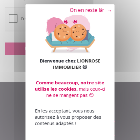
Tout refuser
Bienvenue chez
LIONROSE
IMMOBILIER
😄
Comme beaucoup, notre site
utilise les cookies,
mais ceux-ci
ne se mangent pas 😉
En les acceptant, vous nous
autorisez à vous proposer des
contenus adaptés !