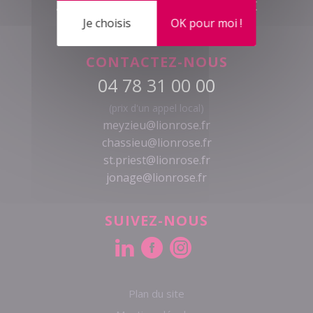
Je choisis
OK pour moi !
CONTACTEZ-NOUS
04 78 31 00 00
(prix d'un appel local)
meyzieu@lionrose.fr
chassieu@lionrose.fr
st.priest@lionrose.fr
jonage@lionrose.fr
SUIVEZ-NOUS
Plan du site