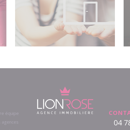
CONTA
re équipe
04 7
 agences