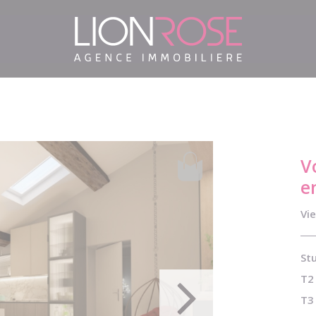
V
e
Vie
Stu
T2 
T3 