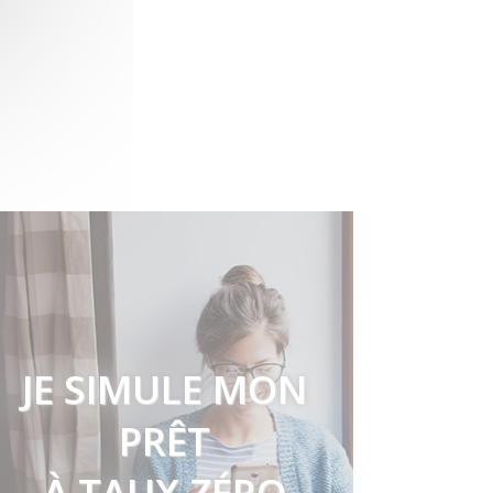
JE SIMULE MON
PRÊT
À TAUX ZÉRO