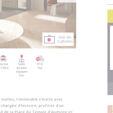
Voir les
2 photos
Norme
Salle
PTZ
RT2012
de bain
Oui
équipée
Oui
uelles, l'immeuble s’invite avec
chargée d’histoire, profitez d’un
d de la Place du Temple d’Auguste et