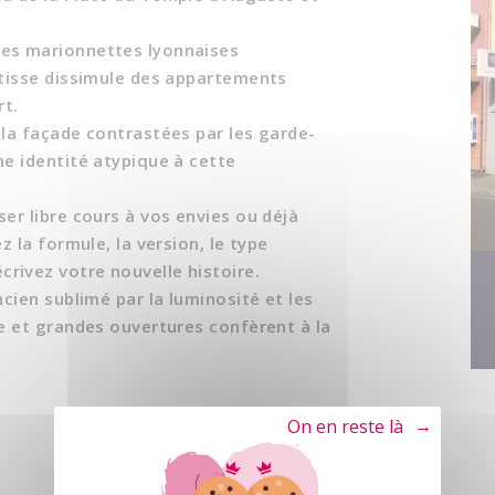
res marionnettes lyonnaises
âtisse dissimule des appartements
t.
 la façade contrastées par les garde-
ne identité atypique à cette
er libre cours à vos envies ou déjà
z la formule, la version, le type
rivez votre nouvelle histoire.
ncien sublimé par la luminosité et les
se et grandes ouvertures confèrent à la
Tout refuser