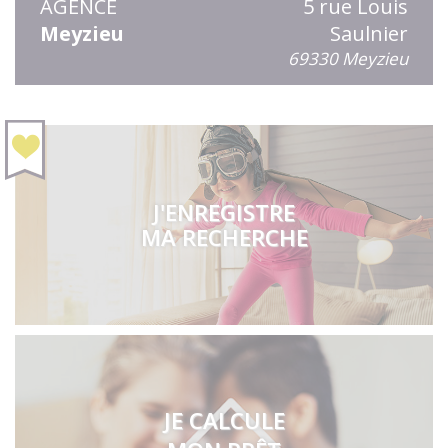
AGENCE
5 rue Louis
Meyzieu
Saulnier
69330 Meyzieu
J'ENREGISTRE
MA RECHERCHE
JE CALCULE