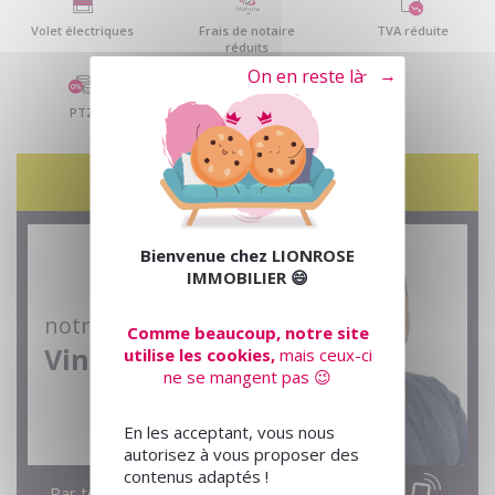
Volet électriques
Frais de notaire
TVA réduite
réduits
Tout refuser
PTZ
Contactez-nous
Bienvenue chez
LIONROSE
IMMOBILIER
😄
notre conseiller
Comme beaucoup, notre site
Vincent
utilise les cookies,
mais ceux-ci
ne se mangent pas 😉
En les acceptant, vous nous
autorisez à vous proposer des
contenus adaptés !
Par téléphone