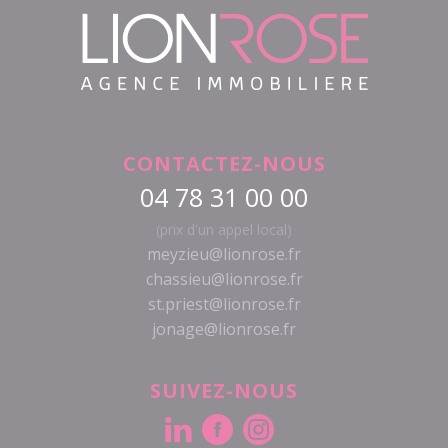
CONTACTEZ-NOUS
04 78 31 00 00
(prix d'un appel local)
meyzieu@lionrose.fr
chassieu@lionrose.fr
st.priest@lionrose.fr
jonage@lionrose.fr
SUIVEZ-NOUS