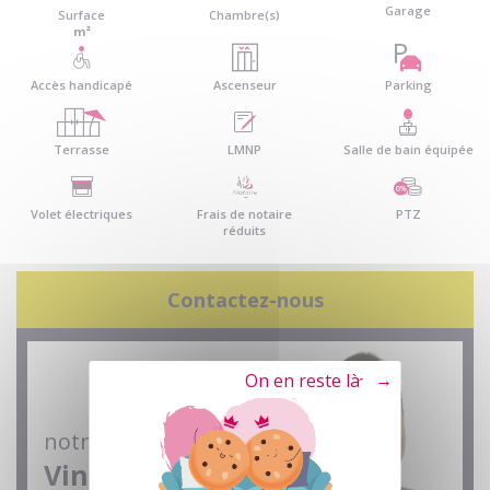
Garage
Surface
Chambre(s)
m²
Accès handicapé
Ascenseur
Parking
Terrasse
LMNP
Salle de bain équipée
Volet électriques
Frais de notaire
PTZ
réduits
Contactez-nous
Tout refuser
notre conseiller
Vincent