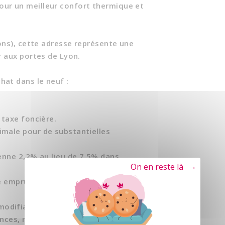
ur un meilleur confort thermique et
ions), cette adresse représente une
r aux portes de Lyon.
hat dans le neuf :
 taxe foncière.
imale pour de substantielles
yenne 2,2% au lieu de 7,5% dans
Tout refuser
re emprunt immobilier sans intérêt
odifiable.
nces, meubles de salle de bains...