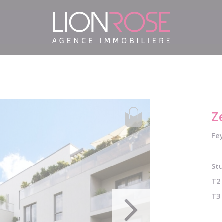
Z
Fey
Stu
T2 
T3 