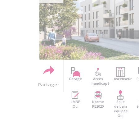
Garage
Accès
Ascenseur
P
handicapé
Partager
LMNP
Norme
Salle
Oui
RE2020
de bain
é
équipée
Oui