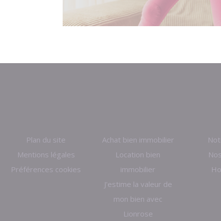
Plan du site
Achat bien immobilier
Not
Mentions légales
Location bien
Nos
Préférences cookies
immobilier
Ho
J'estime la valeur de
mon bien avec
Lionrose