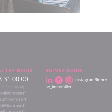
CTEZ-NOUS
SUIVEZ-NOUS
8 31 00 00
instagram/lionro
se_immobilier
d'un appel local)
u@lionrose.fr
eu@lionrose.fr
est@lionrose.fr
e@lionrose.fr