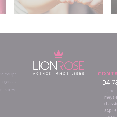
CONTA
re équipe
04 7
 agences
noraires
(prix 
meyzie
chassi
st.pri
jonag