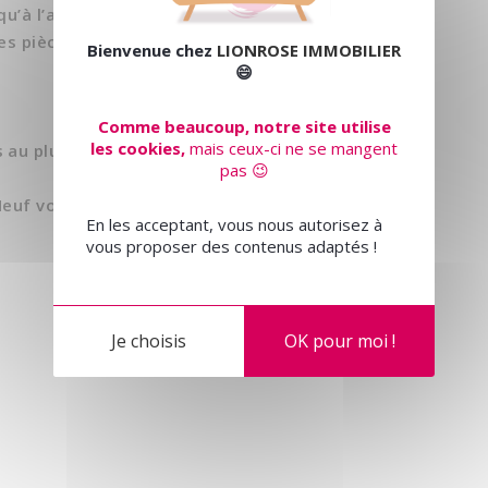
usqu’à l’appartement, vidéophone,
s pièces...
Bienvenue chez
LIONROSE IMMOBILIER
😄
Comme beaucoup, notre site utilise
les cookies,
mais ceux-ci ne se mangent
au plus vite.
pas 😉
 Neuf vous accueille téléphoniquement
En les acceptant, vous nous autorisez à
vous proposer des contenus adaptés !
Je choisis
OK pour moi !