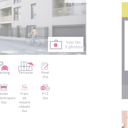
Voir les
3 photos
arking
Terrasse
Pinel
Oui
Volet
Frais
PTZ
lectriques
de
Oui
Oui
notaire
réduits
Oui