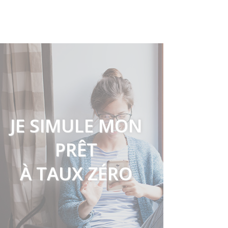
JE SIMULE MON
PRÊT
À TAUX ZÉRO