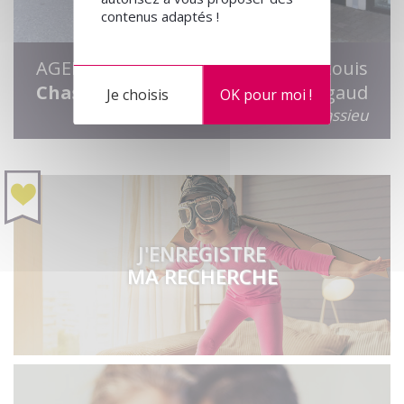
contenus adaptés !
AGENCE
2 Rue Louis
Chassieu
Pergaud
Je choisis
OK pour moi !
69680 Chassieu
J'ENREGISTRE
MA RECHERCHE