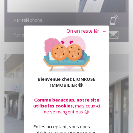
Par téléphone
Tout refuser
Par email
Bienvenue chez
LIONROSE
IMMOBILIER
😄
Comme beaucoup, notre site
utilise les cookies,
mais ceux-ci
ne se mangent pas 😉
En les acceptant, vous nous
autorisez à vous proposer des