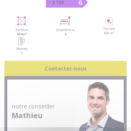
G
> à 100
Terrain
Surface
Chambre(s)
820 m²
820m²
0
Niveau
1
Contactez-nous
notre conseiller
Mathieu