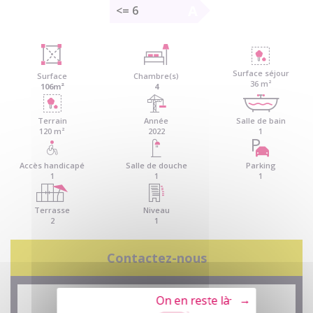
A
<= 6
Surface séjour
Surface
Chambre(s)
36 m²
106m²
4
Terrain
Année
Salle de bain
120 m²
2022
1
Accès handicapé
Salle de douche
Parking
1
1
1
Terrasse
Niveau
2
1
Contactez-nous
Tout refuser