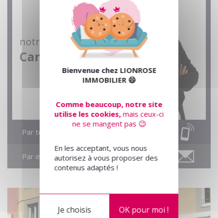
notre conseillère
Caroline
Bienvenue chez
LIONROSE
IMMOBILIER
😄
Comme beaucoup, notre site
utilise les cookies,
mais ceux-ci
ne se mangent pas 😉
Par téléphone
En les acceptant, vous nous
Par email
autorisez à vous proposer des
contenus adaptés !
Je choisis
OK pour moi !