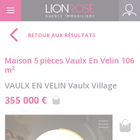
Panneau de gestion des cookies
RETOUR AUX RÉSULTATS
Maison 5
pièces Vaulx En Velin 106
m²
VAULX EN VELIN Vaulx Village
355 000 €