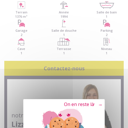
Terrain
Année
Salle de bain
1376 m²
1994
1
Garage
Salle de douche
Parking
2
1
2
Cave
Terrasse
Niveau
1
1
1
Contactez-nous
Tout refuser
notre conseillère
Lizzy