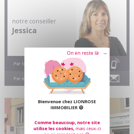
notre conseiller
Jessica
Tout refuser
Par téléphone
Par email
Bienvenue chez
LIONROSE
IMMOBILIER
😄
Comme beaucoup, notre site
utilise les cookies,
mais ceux-ci