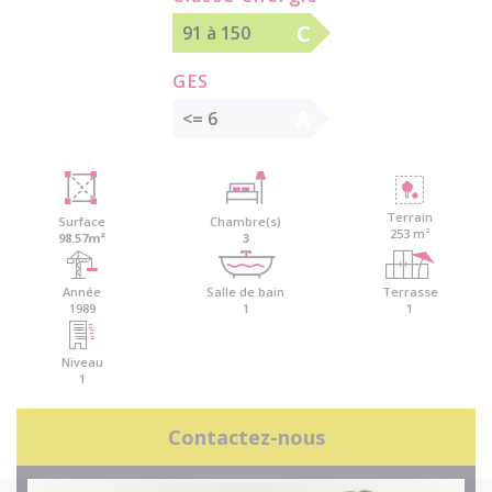
C
91 à 150
GES
A
<= 6
Terrain
Surface
Chambre(s)
253 m²
98.57m²
3
Année
Salle de bain
Terrasse
1989
1
1
Niveau
1
Contactez-nous