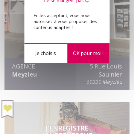
ne se mangent pas 😉
En les acceptant, vous nous
autorisez à vous proposer des
contenus adaptés !
Je choisis
OK pour moi !
AGENCE
5 Rue Louis
Meyzieu
Saulnier
69330 Meyzieu
J'ENREGISTRE