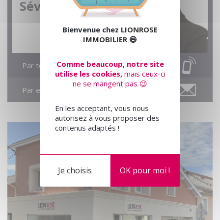
Séverine
Bienvenue chez
LIONROSE
IMMOBILIER
😄
Comme beaucoup, notre site
Par téléphone
utilise les cookies,
mais ceux-ci
ne se mangent pas 😉
Par email
En les acceptant, vous nous
autorisez à vous proposer des
contenus adaptés !
Je choisis
OK pour moi !