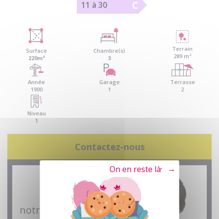
C
11 à 30
Terrain
Surface
Chambre(s)
289 m²
220m²
3
Année
Garage
Terrasse
1900
1
2
Niveau
1
Contactez-nous
Tout refuser
notre conseillère