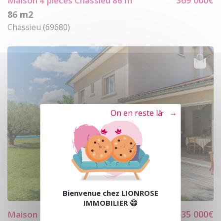
369 000€
Maison 4
pièces Chassieu 86 m²
86 m2
Chassieu (69680)
Tout refuser
Bienvenue chez
LIONROSE
IMMOBILIER
😄
635 000€
Maison 7
pièces Jonage 197 m²