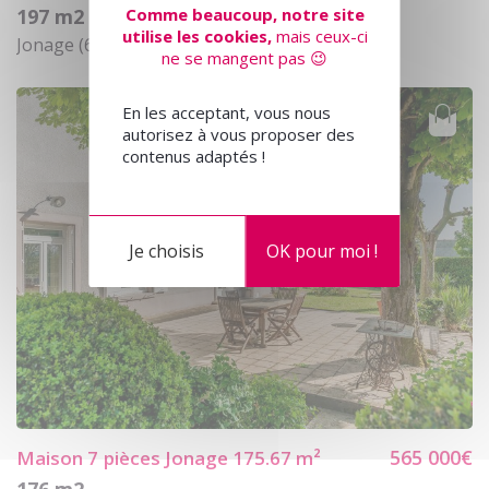
Comme beaucoup, notre site
197 m2
utilise les cookies,
mais ceux-ci
Jonage (69330)
ne se mangent pas 😉
En les acceptant, vous nous
autorisez à vous proposer des
contenus adaptés !
Je choisis
OK pour moi !
565 000€
Maison 7
pièces Jonage 175.67 m²