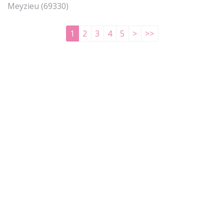
Meyzieu (69330)
1
2
3
4
5
>
>>