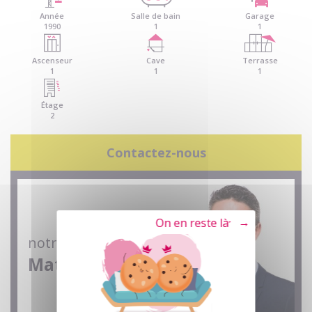
Année
Salle de bain
Garage
1990
1
1
Ascenseur
Cave
Terrasse
1
1
1
Étage
2
Contactez-nous
Tout refuser
notre conseiller
Mathieu