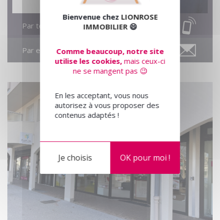
Bienvenue chez
LIONROSE
Par téléphone
IMMOBILIER
😄
Par email
Comme beaucoup, notre site
utilise les cookies,
mais ceux-ci
ne se mangent pas 😉
En les acceptant, vous nous
autorisez à vous proposer des
contenus adaptés !
Je choisis
OK pour moi !