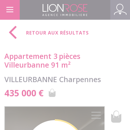
Panneau de gestion des cookies
RETOUR AUX RÉSULTATS
Appartement 3
pièces
Villeurbanne 91 m²
VILLEURBANNE Charpennes
435 000 €