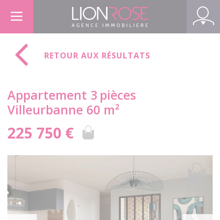
Panneau de gestion des cookies
RETOUR AUX RÉSULTATS
Appartement 3
pièces
Villeurbanne 60 m²
225 750 €