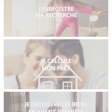
J'ENREGISTRE
MA RECHERCHE
JE CALCULE
MON PRÊT
JE DÉCOUVRE LES BIENS
EN AVANT-PREMIÈRE