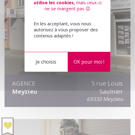
utilise les cookies,
mais ceux-ci
ne se mangent pas 😉
En les acceptant, vous nous
autorisez à vous proposer des
contenus adaptés !
Je choisis
OK pour moi !
AGENCE
5 rue Louis
Meyzieu
Saulnier
69330 Meyzieu