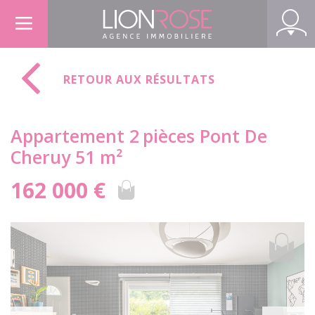
Panneau de gestion des cookies
RETOUR AUX RÉSULTATS
Appartement 2
pièces Pont De
Cheruy 51 m²
162 000 €