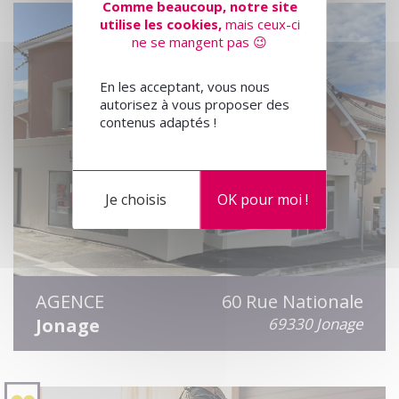
Comme beaucoup, notre site
utilise les cookies,
mais ceux-ci
ne se mangent pas 😉
En les acceptant, vous nous
autorisez à vous proposer des
contenus adaptés !
Je choisis
OK pour moi !
AGENCE
60 Rue Nationale
Jonage
69330 Jonage