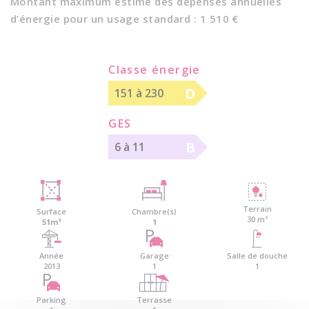
Montant maximum estimé des dépenses annuelles
d’énergie pour un usage standard : 1 510 €
Classe énergie
D
151 à 230
GES
B
6 à 11
Terrain
Surface
Chambre(s)
30 m²
51m²
1
Année
Garage
Salle de douche
2013
1
1
Parking
Terrasse