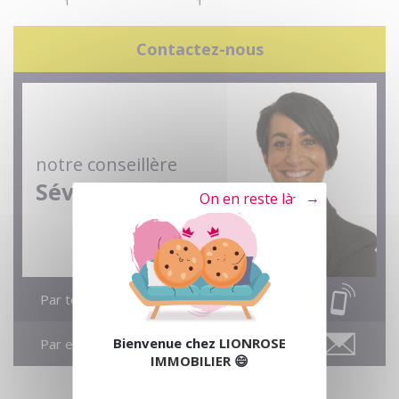
1
1
Contactez-nous
notre conseillère
Séverine
Tout refuser
Par téléphone
Bienvenue chez
LIONROSE
Par email
IMMOBILIER
😄