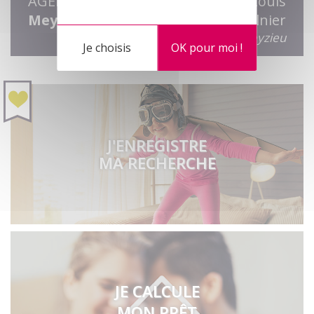
AGENCE
5 rue Louis
Meyzieu
Saulnier
69330 Meyzieu
Je choisis
OK pour moi !
J'ENREGISTRE
MA RECHERCHE
JE CALCULE
MON PRÊT