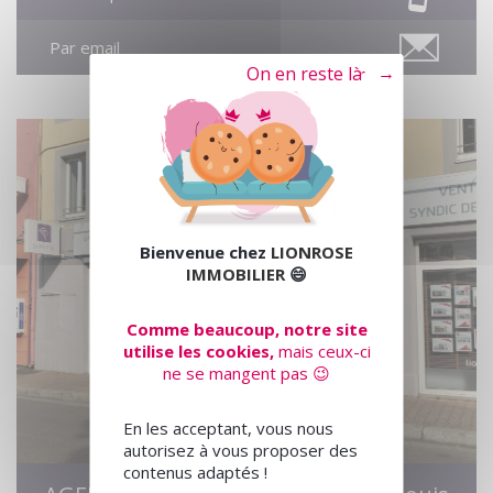
Par email
Tout refuser
Bienvenue chez
LIONROSE
IMMOBILIER
😄
Comme beaucoup, notre site
utilise les cookies,
mais ceux-ci
ne se mangent pas 😉
En les acceptant, vous nous
autorisez à vous proposer des
contenus adaptés !