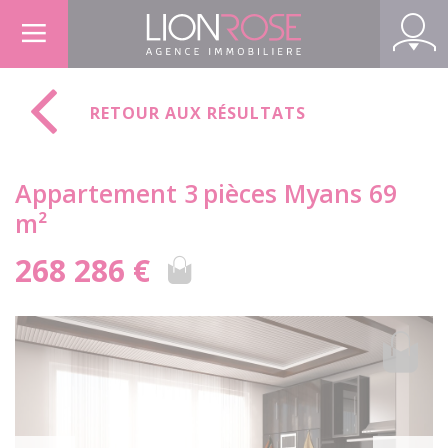
Panneau de gestion des cookies
RETOUR AUX RÉSULTATS
Appartement 3
pièces Myans 69
m²
268 286 €