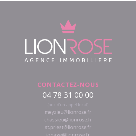
CONTACTEZ-NOUS
04 78 31 00 00
(prix d'un appel local)
meyzieu@lionrose.fr
chassieu@lionrose.fr
st.priest@lionrose.fr
jonage@lionrose.fr