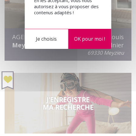
En les acceptant, vous nous
autorisez à vous proposer des
contenus adaptés !
AGENCE
5 rue Louis
Je choisis
OK pour moi !
Meyzieu
Saulnier
69330 Meyzieu
J'ENREGISTRE
MA RECHERCHE