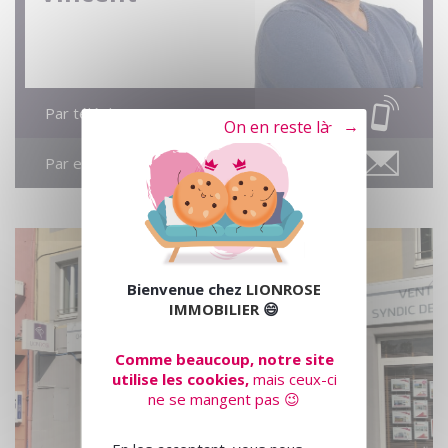
Par téléphone
Tout refuser
Par email
Bienvenue chez
LIONROSE
IMMOBILIER
😄
Comme beaucoup, notre site
utilise les cookies,
mais ceux-ci
ne se mangent pas 😉