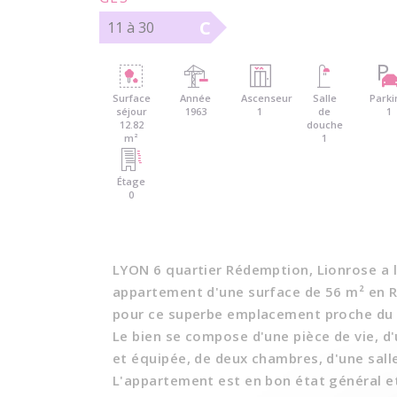
C
11 à 30
Surface
Année
Ascenseur
Salle
Park
séjour
1963
1
de
1
12.82
douche
m²
1
Étage
0
LYON 6 quartier Rédemption, Lionrose a l
appartement d'une surface de 56 m² en 
pour ce superbe emplacement proche du m
Le bien se compose d'une pièce de vie, 
et équipée, de deux chambres, d'une sall
L'appartement est en bon état général et