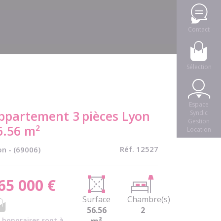
Contact
Sélection
Espace
ppartement 3
pièces Lyon
Syndic
Gestion
6.56 m²
Location
Réf. 12527
n - (69006)
65 000 €
Surface
Chambre(s)
56.56
2
 honoraires sont à