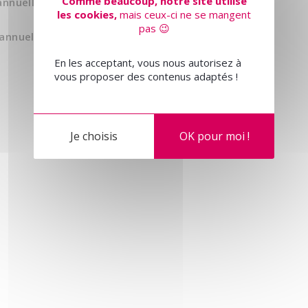
Comme beaucoup, notre site utilise
nuelles d’énergie pour un usage
les cookies,
mais ceux-ci ne se mangent
pas 😉
nnuelles d’énergie pour un usage
En les acceptant, vous nous autorisez à
vous proposer des contenus adaptés !
Je choisis
OK pour moi !