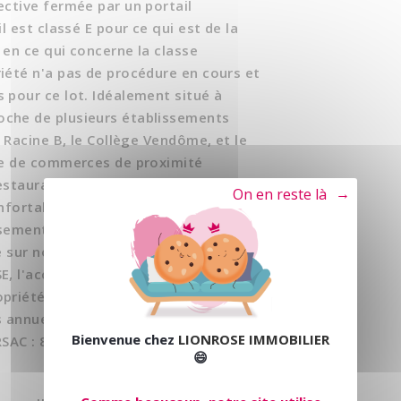
ective fermée par un portail
l est classé E pour ce qui est de la
 en ce qui concerne la classe
iété n'a pas de procédure en cours et
 pour ce lot. Idéalement situé à
oche de plusieurs établissements
n Racine B, le Collège Vendôme, et le
que de commerces de proximité
estaurants), ce bien est idéalement
Tout refuser
nfortable. Ce bien est une opportunité
ssement ou une résidence principale.
e sur notre site. Dans un souci de
, l'accueil téléphonique c'est du lundi
priété de 46 lots - dont 23 lots
s annuelles : 3179 euros. Alexandra
Bienvenue chez
LIONROSE IMMOBILIER
SAC : 85402437900018 - .
😄