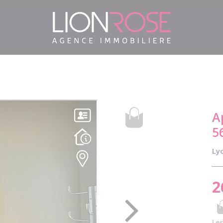
A
5
Lyo
2
Les