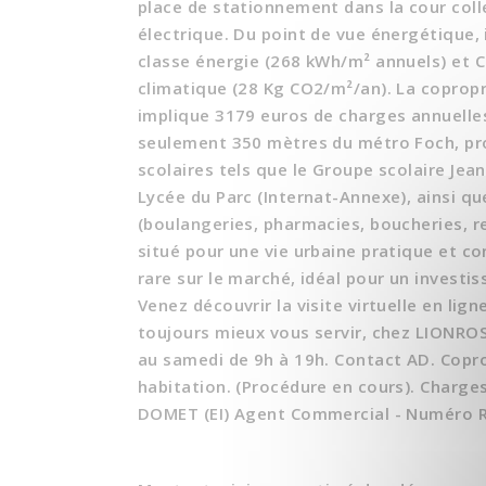
place de stationnement dans la cour coll
électrique. Du point de vue énergétique, i
classe énergie (268 kWh/m² annuels) et C
climatique (28 Kg CO2/m²/an). La copropr
implique 3179 euros de charges annuelles
seulement 350 mètres du métro Foch, pr
scolaires tels que le Groupe scolaire Jea
Lycée du Parc (Internat-Annexe), ainsi 
(boulangeries, pharmacies, boucheries, r
situé pour une vie urbaine pratique et co
rare sur le marché, idéal pour un investi
Venez découvrir la visite virtuelle en lign
toujours mieux vous servir, chez LIONROSE
au samedi de 9h à 19h. Contact AD. Copro
habitation. (Procédure en cours). Charge
DOMET (EI) Agent Commercial - Numéro R