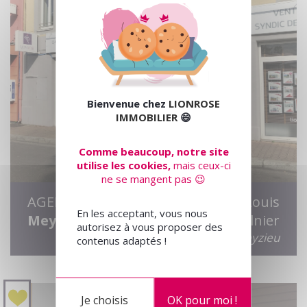
Bienvenue chez
LIONROSE
IMMOBILIER
😄
Comme beaucoup, notre site
utilise les cookies,
mais ceux-ci
ne se mangent pas 😉
AGENCE
5 rue Louis
En les acceptant, vous nous
Meyzieu
Saulnier
autorisez à vous proposer des
69330 Meyzieu
contenus adaptés !
Je choisis
OK pour moi !