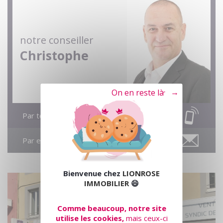
notre conseiller
Christophe
Tout refuser
Par téléphone
Par email
Bienvenue chez
LIONROSE
IMMOBILIER
😄
Comme beaucoup, notre site
utilise les cookies,
mais ceux-ci