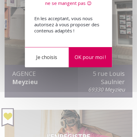
ne se mangent pas 😉
En les acceptant, vous nous
autorisez à vous proposer des
contenus adaptés !
Je choisis
OK pour moi !
AGENCE
5 rue Louis
Meyzieu
Saulnier
69330 Meyzieu
J'ENREGISTRE