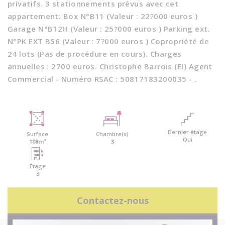
privatifs. 3 stationnements prévus avec cet
appartement: Box N°B11 (Valeur : 22?000 euros )
Garage N°B12H (Valeur : 25?000 euros ) Parking ext.
N°PK EXT B56 (Valeur : 7?000 euros ) Copropriété de
24 lots (Pas de procédure en cours). Charges
annuelles : 2700 euros. Christophe Barrois (EI) Agent
Commercial - Numéro RSAC : 50817183200035 - .
Dernier étage
Surface
Chambre(s)
Oui
108m²
3
Étage
3
Contactez-nous