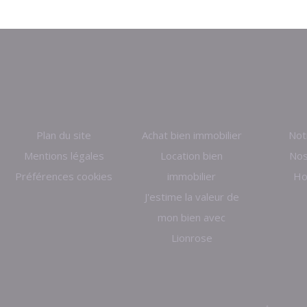
Plan du site
Achat bien immobilier
Not
Mentions légales
Location bien
Nos
Préférences cookies
immobilier
Ho
J'estime la valeur de
mon bien avec
Lionrose