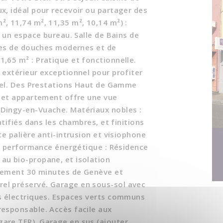
x, idéal pour recevoir ou partager des
, 11,74 m², 11,35 m², 10,14 m²) :
u un espace bureau. Salle de Bains de
pées de douches modernes et de
,65 m² : Pratique et fonctionnelle.
 extérieur exceptionnel pour profiter
urel. Des Prestations Haut de Gamme
 cet appartement offre une vue
Dingy-en-Vuache. Matériaux nobles :
atifiés dans les chambres, et finitions
te palière anti-intrusion et visiophone
 et performance énergétique : Résidence
au bio-propane, et isolation
ulement 30 minutes de Genève et
el préservé. Garage en sous-sol avec
es électriques. Espaces verts communs
esponsable. Accès facile aux
are TER). Garage en sus (ajouter