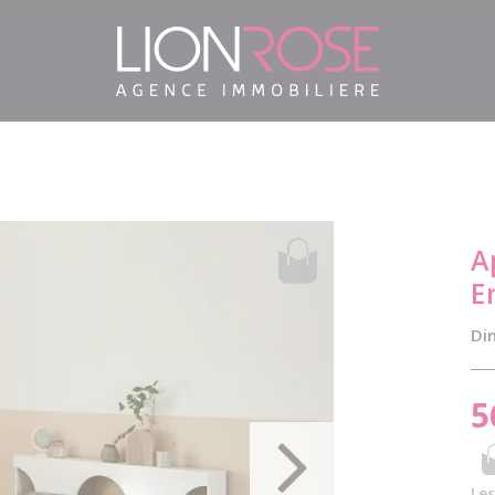
A
E
Di
5
Les