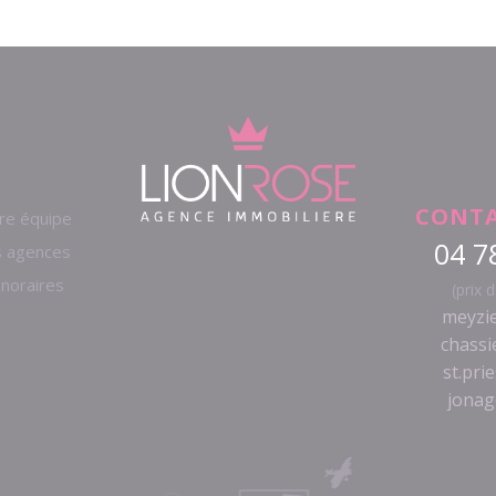
CONTA
re équipe
04 7
 agences
noraires
(prix 
meyzie
chassi
st.pri
jonag