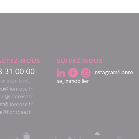
CTEZ-NOUS
SUIVEZ-NOUS
8 31 00 00
instagram/lionro
se_immobilier
d'un appel local)
u@lionrose.fr
eu@lionrose.fr
est@lionrose.fr
e@lionrose.fr