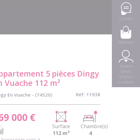
Contact
Sélection
Espace
ppartement 5
pièces Dingy
Syndic
Gestion
n Vuache 112 m²
Location
Réf. 11938
ngy En Vuache - (74520)
69 000 €
Surface
Chambre(s)
112 m²
4
 honoraires sont à