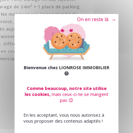
arage de 24m² + 1 place de parking
12 Ne manquez pas l'opportunité de
Tout refuser
ernité, confort et respect de
s aujourd'hui pour plus
 laisser vos coordonnées pour un
. Offre soumise à disponibilité.
 en cours). Charges annuelles : 2200
mercial - Numéro RSAC :
Bienvenue chez
LIONROSE IMMOBILIER
😄
Comme beaucoup, notre site utilise
les cookies,
mais ceux-ci ne se mangent
pas 😉
En les acceptant, vous nous autorisez à
vous proposer des contenus adaptés !