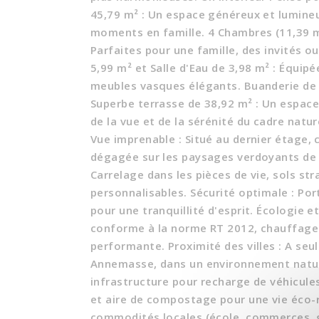
45,79 m² : Un espace généreux et lumineu
moments en famille. 4 Chambres (11,39 m²
Parfaites pour une famille, des invités o
5,99 m² et Salle d'Eau de 3,98 m² : Équi
meubles vasques élégants. Buanderie de 1
Superbe terrasse de 38,92 m² : Un espace
de la vue et de la sérénité du cadre nat
Vue imprenable : Situé au dernier étage,
dégagée sur les paysages verdoyants de 
Carrelage dans les pièces de vie, sols str
personnalisables. Sécurité optimale : Por
pour une tranquillité d'esprit. Écologie
conforme à la norme RT 2012, chauffage 
performante. Proximité des villes : A se
Annemasse, dans un environnement natur
infrastructure pour recharge de véhicul
et aire de compostage pour une vie éco-r
commodités locales (école, commerces, g