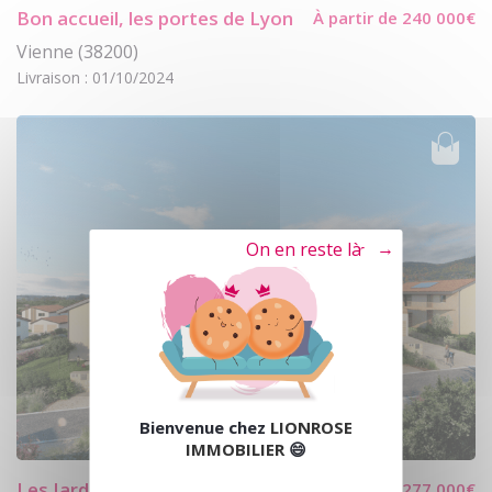
Bon accueil, les portes de Lyon
À partir de 240 000€
Vienne (38200)
Livraison : 01/10/2024
Tout refuser
Bienvenue chez
LIONROSE
IMMOBILIER
😄
Les Jardins de Gleizé
À partir de 277 000€