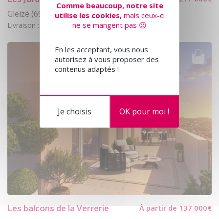
Comme beaucoup, notre site
Gleizé (69400)
utilise les cookies,
mais ceux-ci
ne se mangent pas 😉
Livraison : 01/10/2028
En les acceptant, vous nous
autorisez à vous proposer des
contenus adaptés !
Je choisis
OK pour moi !
Les balcons de la Verrerie
À partir de 137 000€